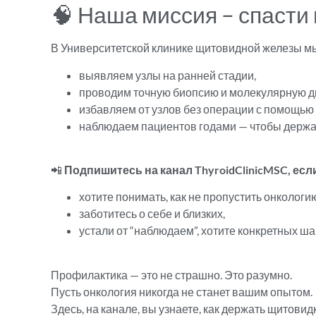
🧠 Наша миссия – спасти
В Университетской клинике щитовидной железы м
выявляем узлы на ранней стадии,
проводим точную биопсию и молекулярную д
избавляем от узлов без операции с помощью
наблюдаем пациентов годами — чтобы держа
📲
Подпишитесь на канал ThyroidClinicMSC, есл
хотите понимать, как не пропустить онкологи
заботитесь о себе и близких,
устали от “наблюдаем”, хотите конкретных ша
Профилактика — это не страшно. Это разумно.
Пусть онкология никогда не станет вашим опытом.
Здесь, на канале, вы узнаете, как держать щитовид