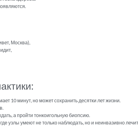
роявляются.
ивет, Москва),
идит,
актики:
ает 10 минут, но может сохранить десятки лет жизни.
в.
ждать, а пройти тонкоигольную биопсию.
де узлы умеют не только наблюдать, но и неинвазивно лечит