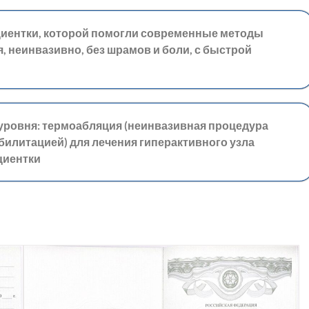
циентки, которой помогли современные методы
 неинвазивно, без шрамов и боли, с быстрой
ровня: термоабляция (неинвазивная процедура
билитацией) для лечения гиперактивного узла
циентки