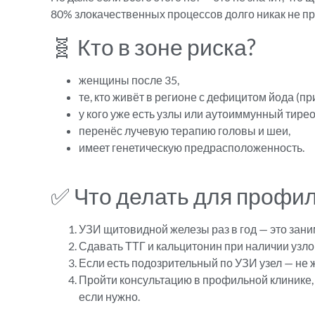
80% злокачественных процессов долго никак не п
🧬 Кто в зоне риска?
женщины после 35,
те, кто живёт в регионе с дефицитом йода (пр
у кого уже есть узлы или аутоиммунный тирео
перенёс лучевую терапию головы и шеи,
имеет генетическую предрасположенность.
✅ Что делать для профил
УЗИ щитовидной железы раз в год — это заним
Сдавать ТТГ и кальцитонин при наличии узло
Если есть подозрительный по УЗИ узел — не 
Пройти консультацию в профильной клинике, г
если нужно.