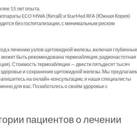
лее 15 лет опыта.
 аппараты ECO MWA (Китай) и StarMed RFA (Южная Корея)
одится без госпитализации, с минимальным риском
ход к лечению узлов щитовидной железы, включая глубинны
я, может быть рекомендована термоабляция, радиочастотная
ция). Стоимость термоабляции — двести пятьдесят тысяч
е здоровье и сохранение щитовидной железы. Мы предлагае
Запишитесь на онлайн-консультацию, и наши специалисты
нно для вас. Позаботьтесь о своём здоровье с
тории пациентов о лечении