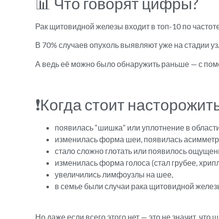
📊 Что говорят цифры?
Рак щитовидной железы входит в топ-10 по частот
В 70% случаев опухоль выявляют уже на стадии узл
А ведь её можно было обнаружить раньше — с по
❗Когда стоит насторожить
появилась “шишка” или уплотнение в области
изменилась форма шеи, появилась асимметр
стало сложно глотать или появилось ощущени
изменилась форма голоса (стал грубее, хрип
увеличились лимфоузлы на шее,
в семье были случаи рака щитовидной желез
Но даже если всего этого нет — это не значит, что 