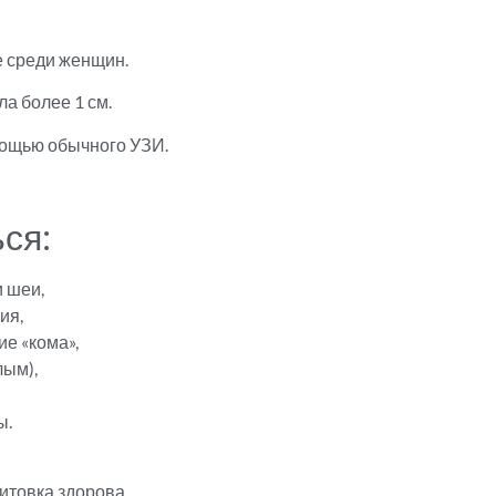
е среди женщин.
а более 1 см.
мощью обычного УЗИ.
ся:
 шеи,
ия,
е «кома»,
лым),
ы.
щитовка здорова.