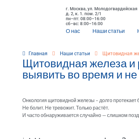
г. Москва, ул. Молодогвардейская
д. 2, к. 1. пом. 2/1
пн–пт: 08:00–16:00
сб–вс: 8:00–16:00
О нас
Наши статьи
Главная
Наши статьи
Щитовидная жел
Щитовидная железа и р
выявить во время и не
Онкология щитовидной железы – долго протекает 
Не болит. Не тревожит. Только растёт.
И часто обнаруживается случайно — слишком позд