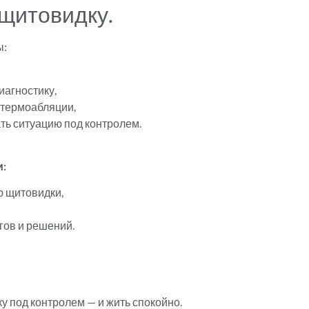
 щитовидку.
ы:
иагностику,
 термоабляции,
ть ситуацию под контролем.
и:
ю щитовидки,
гов и решений.
ку под контролем — и жить спокойно.