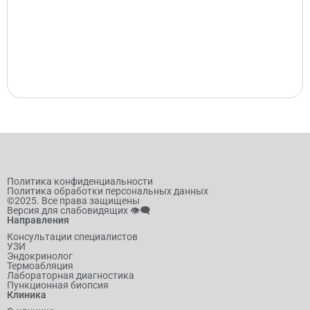
Политика конфиденциальности
Политика обработки персональных данных
©2025. Все права защищены
Версия для слабовидящих 👁️‍🗨️
Направления
Консультации специалистов
УЗИ
Эндокринолог
Термоабляция
Лабораторная диагностика
Пункционная биопсия
Клиника